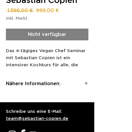
Sebastian Copien
Standardpreis
Sale-
 1.396,00 € 
999,00 €
Preis
inkl. MwSt.
Nicht verfügbar
Das 4-tägiges Vegan Chef Seminar
mit Sebastian Copien ist ein
intensiver Kochkurs für alle, die
pflanzliche Küche wirklich
verstehen wollen.
Nähere Informationen:
Sebastian teilt sein komplettes
Know-how aus über 20 Jahren –
Für Anfänger, Fortgeschrittene &
von Basics über starke Aromen bis
Profis! In diesem Kurs lernt ihr
hin zu kreativen Gerichten zwischen
mit Sebastian alles, ohne jegliches
Schreibe uns eine E-Mail:
Alltagsküche und Fine Dining. Es
Zurückhalten, was er sich aus
team@sebastian-copien.de
geht nicht ums stumpfe
über 20 Jahren Kocherfahrung an
Nachkochen, sondern um