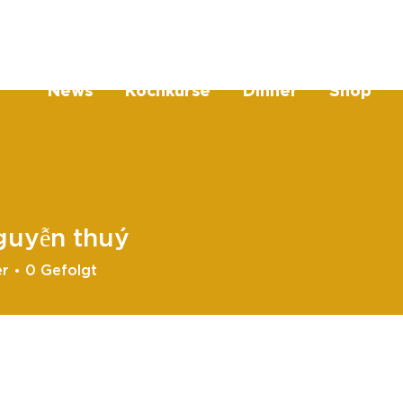
News
Kochkurse
Dinner
Shop
guyễn thuý
er
0
Gefolgt