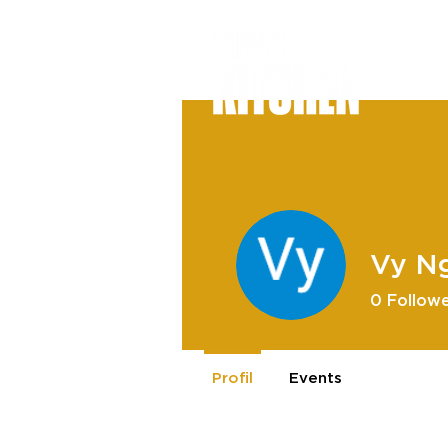
Vy N
0
Follow
Profil
Events