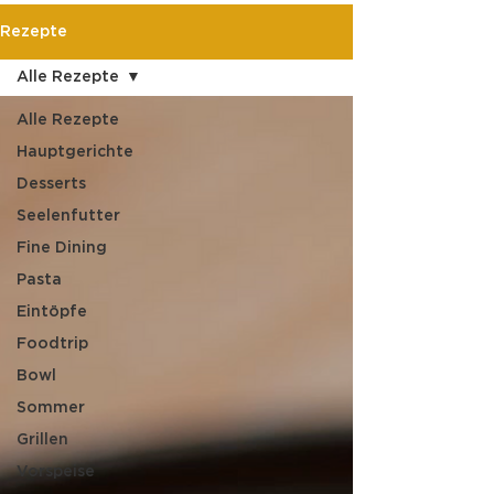
Rezepte
Alle Rezepte
Alle Rezepte
Hauptgerichte
Desserts
Seelenfutter
Fine Dining
Pasta
Eintöpfe
Foodtrip
Bowl
Sommer
Grillen
Vorspeise