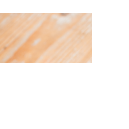
Heute gibt's ein Gericht für euch, was
Viele als deutschen Klassiker kennen:
Frikassee. Statt Huhn nehmen wir weiße
Bohnen, Gemüse und Reis.