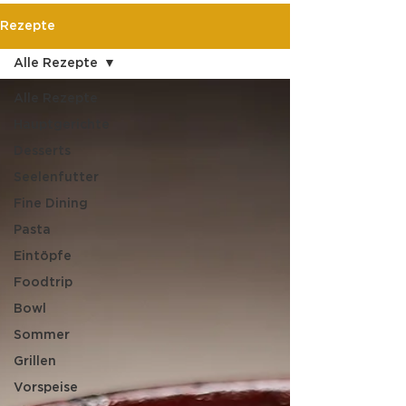
Rezepte
Alle Rezepte
Alle Rezepte
Hauptgerichte
Desserts
Seelenfutter
Fine Dining
Pasta
Eintöpfe
Foodtrip
Bowl
Sommer
Grillen
Vorspeise