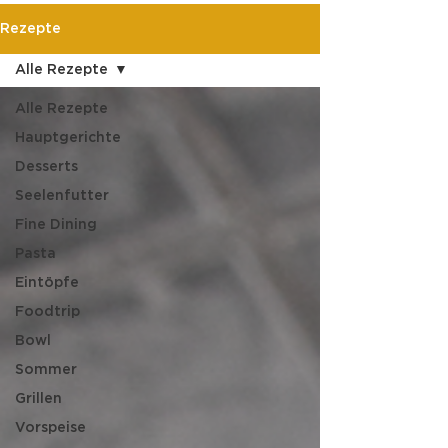
Rezepte
Alle Rezepte
Alle Rezepte
Hauptgerichte
Desserts
Seelenfutter
Fine Dining
Pasta
Eintöpfe
Foodtrip
Bowl
Sommer
Grillen
Vorspeise