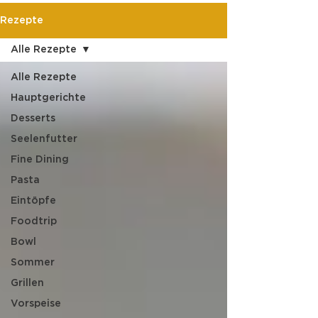
Rezepte
Alle Rezepte
Alle Rezepte
Hauptgerichte
Desserts
Seelenfutter
Fine Dining
Pasta
Eintöpfe
Foodtrip
Bowl
Sommer
Grillen
Vorspeise